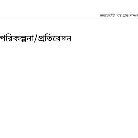
কনটেন্টটি শেষ হাল-নাগা
পরিকল্পনা/প্রতিবেদন