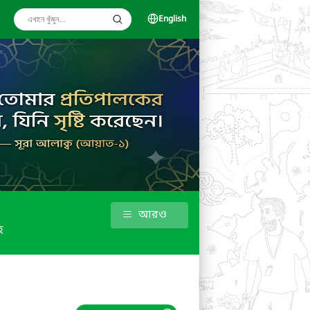
English
আরও
হ