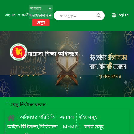
বাংলাদেশ জাতীয় তথ্য বাতায়ন
English
দেখুন
মাদ্রাসা শিক্ষা অধিদপ্তর
মেনু নির্বাচন করুন
অধিদপ্তর পরিচিতি
জনবল
উইং সমূ্হ
আইন/বিধিমালা/নীতিমালা
MEMIS
ফরম সমূ্হ