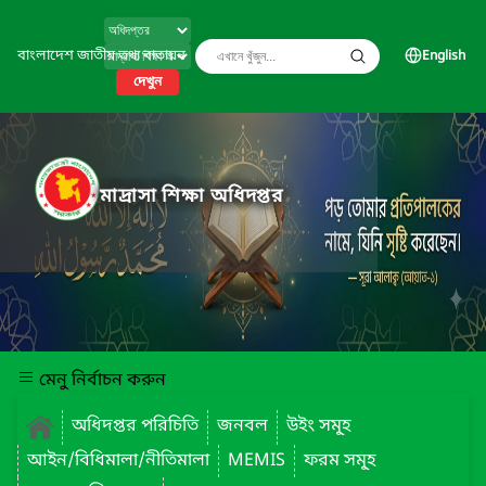
বাংলাদেশ জাতীয় তথ্য বাতায়ন
English
দেখুন
মাদ্রাসা শিক্ষা অধিদপ্তর
মেনু নির্বাচন করুন
অধিদপ্তর পরিচিতি
জনবল
উইং সমূ্হ
আইন/বিধিমালা/নীতিমালা
MEMIS
ফরম সমূ্হ