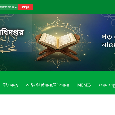
দেখুন
অধিদপ্তর
উইং সমূ্হ
আইন/বিধিমালা/নীতিমালা
MEMIS
ফরম সমূ্