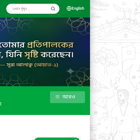
English
আরও
হ