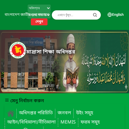
বাংলাদেশ জাতীয় তথ্য বাতায়ন
English
দেখুন
মাদ্রাসা শিক্ষা অধিদপ্তর
মেনু নির্বাচন করুন
অধিদপ্তর পরিচিতি
জনবল
উইং সমূ্হ
আইন/বিধিমালা/নীতিমালা
MEMIS
ফরম সমূ্হ