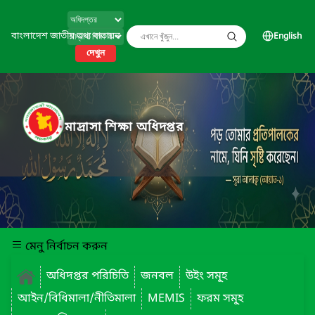
বাংলাদেশ জাতীয় তথ্য বাতায়ন
English
দেখুন
মাদ্রাসা শিক্ষা অধিদপ্তর
মেনু নির্বাচন করুন
অধিদপ্তর পরিচিতি
জনবল
উইং সমূ্হ
আইন/বিধিমালা/নীতিমালা
MEMIS
ফরম সমূ্হ