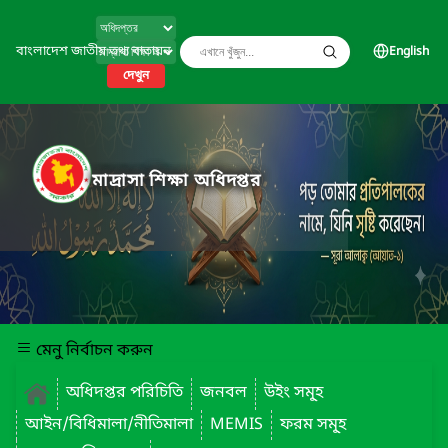
বাংলাদেশ জাতীয় তথ্য বাতায়ন
English
দেখুন
মাদ্রাসা শিক্ষা অধিদপ্তর
মেনু নির্বাচন করুন
অধিদপ্তর পরিচিতি
জনবল
উইং সমূ্হ
আইন/বিধিমালা/নীতিমালা
MEMIS
ফরম সমূ্হ