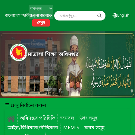
বাংলাদেশ জাতীয় তথ্য বাতায়ন
English
দেখুন
মাদ্রাসা শিক্ষা অধিদপ্তর
মেনু নির্বাচন করুন
অধিদপ্তর পরিচিতি
জনবল
উইং সমূ্হ
আইন/বিধিমালা/নীতিমালা
MEMIS
ফরম সমূ্হ