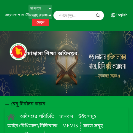
বাংলাদেশ জাতীয় তথ্য বাতায়ন
English
দেখুন
মাদ্রাসা শিক্ষা অধিদপ্তর
মেনু নির্বাচন করুন
অধিদপ্তর পরিচিতি
জনবল
উইং সমূ্হ
আইন/বিধিমালা/নীতিমালা
MEMIS
ফরম সমূ্হ