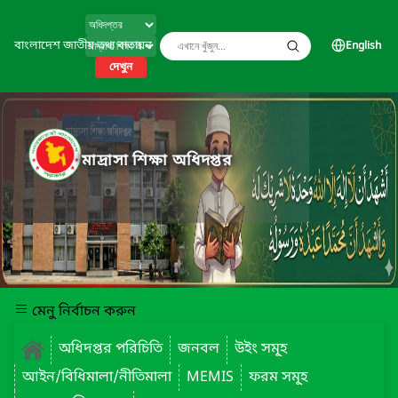
বাংলাদেশ জাতীয় তথ্য বাতায়ন
English
দেখুন
মাদ্রাসা শিক্ষা অধিদপ্তর
মেনু নির্বাচন করুন
অধিদপ্তর পরিচিতি
জনবল
উইং সমূ্হ
আইন/বিধিমালা/নীতিমালা
MEMIS
ফরম সমূ্হ