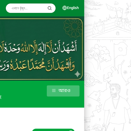
English
আরও
হ