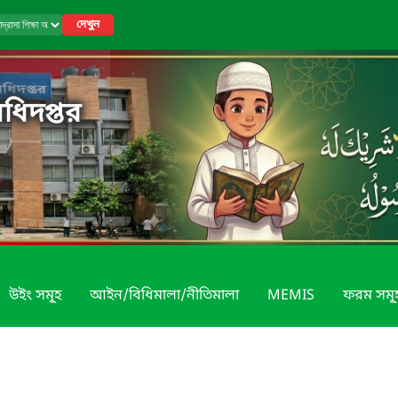
দেখুন
অধিদপ্তর
উইং সমূ্হ
আইন/বিধিমালা/নীতিমালা
MEMIS
ফরম সমূ্