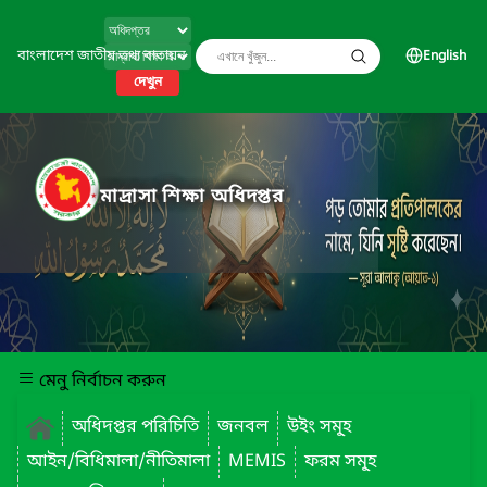
বাংলাদেশ জাতীয় তথ্য বাতায়ন
English
দেখুন
মাদ্রাসা শিক্ষা অধিদপ্তর
মেনু নির্বাচন করুন
অধিদপ্তর পরিচিতি
জনবল
উইং সমূ্হ
আইন/বিধিমালা/নীতিমালা
MEMIS
ফরম সমূ্হ