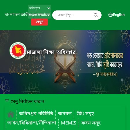
বাংলাদেশ জাতীয় তথ্য বাতায়ন
English
দেখুন
মাদ্রাসা শিক্ষা অধিদপ্তর
মেনু নির্বাচন করুন
অধিদপ্তর পরিচিতি
জনবল
উইং সমূ্হ
আইন/বিধিমালা/নীতিমালা
MEMIS
ফরম সমূ্হ