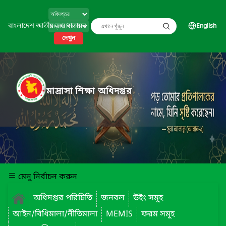
বাংলাদেশ জাতীয় তথ্য বাতায়ন
English
দেখুন
মাদ্রাসা শিক্ষা অধিদপ্তর
মেনু নির্বাচন করুন
অধিদপ্তর পরিচিতি
জনবল
উইং সমূ্হ
আইন/বিধিমালা/নীতিমালা
MEMIS
ফরম সমূ্হ