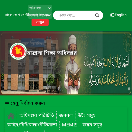
বাংলাদেশ জাতীয় তথ্য বাতায়ন
English
দেখুন
মাদ্রাসা শিক্ষা অধিদপ্তর
মেনু নির্বাচন করুন
অধিদপ্তর পরিচিতি
জনবল
উইং সমূ্হ
আইন/বিধিমালা/নীতিমালা
MEMIS
ফরম সমূ্হ