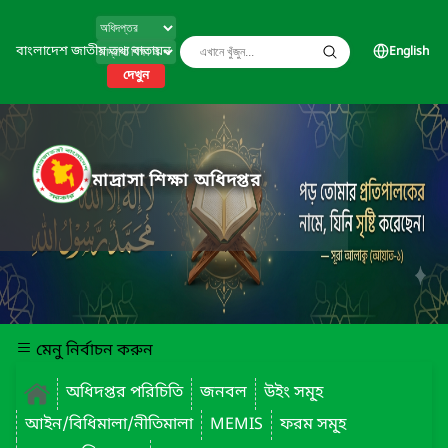
বাংলাদেশ জাতীয় তথ্য বাতায়ন
English
দেখুন
মাদ্রাসা শিক্ষা অধিদপ্তর
মেনু নির্বাচন করুন
অধিদপ্তর পরিচিতি
জনবল
উইং সমূ্হ
আইন/বিধিমালা/নীতিমালা
MEMIS
ফরম সমূ্হ