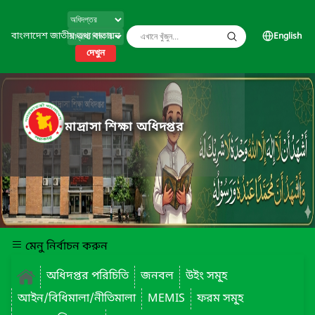
বাংলাদেশ জাতীয় তথ্য বাতায়ন
English
দেখুন
মাদ্রাসা শিক্ষা অধিদপ্তর
মেনু নির্বাচন করুন
অধিদপ্তর পরিচিতি
জনবল
উইং সমূ্হ
আইন/বিধিমালা/নীতিমালা
MEMIS
ফরম সমূ্হ