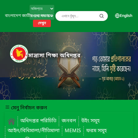
বাংলাদেশ জাতীয় তথ্য বাতায়ন
English
দেখুন
মাদ্রাসা শিক্ষা অধিদপ্তর
মেনু নির্বাচন করুন
অধিদপ্তর পরিচিতি
জনবল
উইং সমূ্হ
আইন/বিধিমালা/নীতিমালা
MEMIS
ফরম সমূ্হ