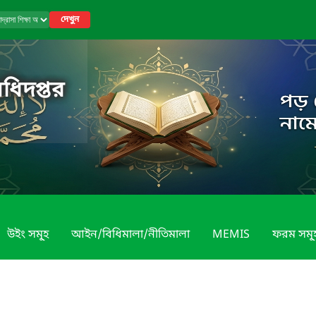
দেখুন
অধিদপ্তর
উইং সমূ্হ
আইন/বিধিমালা/নীতিমালা
MEMIS
ফরম সমূ্