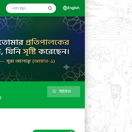
English
আরও
হ