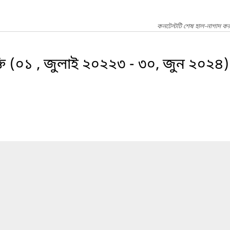
কনটেন্টটি শেষ হাল-নাগাদ কর
ুক্তি (০১ , জুলাই ২০২২৩ - ৩০, জুন ২০২৪)