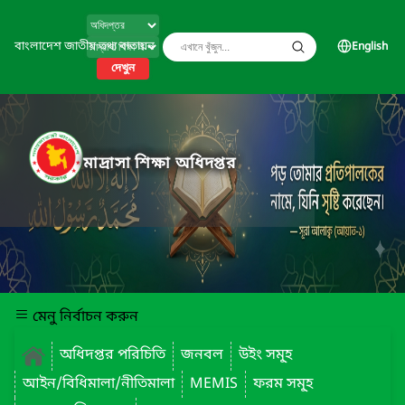
বাংলাদেশ জাতীয় তথ্য বাতায়ন
English
দেখুন
মাদ্রাসা শিক্ষা অধিদপ্তর
মেনু নির্বাচন করুন
অধিদপ্তর পরিচিতি
জনবল
উইং সমূ্হ
আইন/বিধিমালা/নীতিমালা
MEMIS
ফরম সমূ্হ