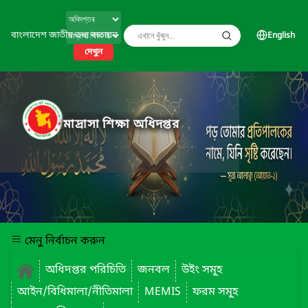
বাংলাদেশ জাতীয় তথ্য বাতায়ন
English
দেখুন
মাদ্রাসা শিক্ষা অধিদপ্তর
মেনু নির্বাচন করুন
অধিদপ্তর পরিচিতি
জনবল
উইং সমূ্হ
আইন/বিধিমালা/নীতিমালা
MEMIS
ফরম সমূ্হ