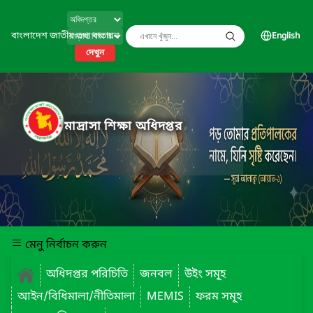
বাংলাদেশ জাতীয় তথ্য বাতায়ন
English
দেখুন
মাদ্রাসা শিক্ষা অধিদপ্তর
মেনু নির্বাচন করুন
অধিদপ্তর পরিচিতি
জনবল
উইং সমূ্হ
আইন/বিধিমালা/নীতিমালা
MEMIS
ফরম সমূ্হ