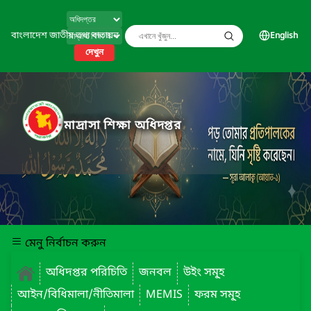
বাংলাদেশ জাতীয় তথ্য বাতায়ন
English
দেখুন
মাদ্রাসা শিক্ষা অধিদপ্তর
মেনু নির্বাচন করুন
অধিদপ্তর পরিচিতি
জনবল
উইং সমূ্হ
আইন/বিধিমালা/নীতিমালা
MEMIS
ফরম সমূ্হ