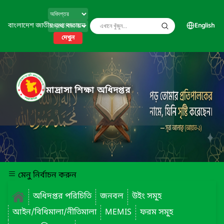
বাংলাদেশ জাতীয় তথ্য বাতায়ন
English
দেখুন
মাদ্রাসা শিক্ষা অধিদপ্তর
মেনু নির্বাচন করুন
অধিদপ্তর পরিচিতি
জনবল
উইং সমূ্হ
আইন/বিধিমালা/নীতিমালা
MEMIS
ফরম সমূ্হ