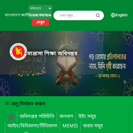
বাংলাদেশ জাতীয় তথ্য বাতায়ন
English
দেখুন
মাদ্রাসা শিক্ষা অধিদপ্তর
মেনু নির্বাচন করুন
অধিদপ্তর পরিচিতি
জনবল
উইং সমূ্হ
আইন/বিধিমালা/নীতিমালা
MEMIS
ফরম সমূ্হ