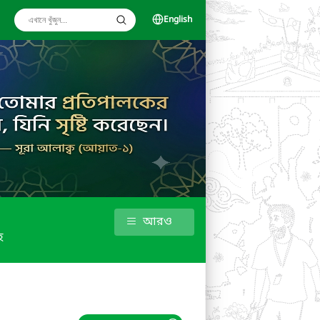
English
আরও
হ