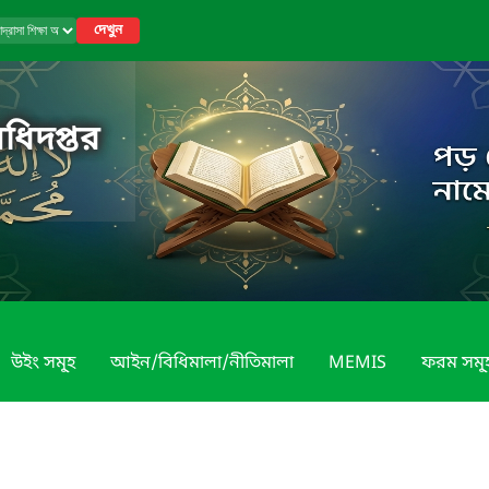
দেখুন
অধিদপ্তর
উইং সমূ্হ
আইন/বিধিমালা/নীতিমালা
MEMIS
ফরম সমূ্