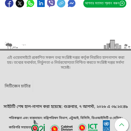
আপনার মতামত প্রদান করুন
এই ওয়েবসাইটে প্রকাশিত সকল তথ্য সংশ্লিষ্ট দপ্তর কর্তৃক নিয়মিত হালনাগাদ করা
হয়। তথ্যের যথার্থতা, নির্ভুলতা ও নির্ভরযোগ্যতা নিশ্চিত করতে সংশ্লিষ্ট দপ্তর সর্বদা
সচেষ্ট।
সিটিজেন চার্টার
সাইটটি শেষ হাল-নাগাদ করা হয়েছে: শুক্রবার, ৭ আগস্ট, ২০২৬ এ ০৯:২৩:৪৯
পরিকল্পনা এবং বাস্তবায়ন: মন্ত্রিপরিষদ বিভাগ, এটুআই, বিসিসি, ডিওআইসিটি ও বেসিস।
কারিগরি সহায়তা