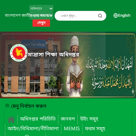
বাংলাদেশ জাতীয় তথ্য বাতায়ন
English
দেখুন
মাদ্রাসা শিক্ষা অধিদপ্তর
মেনু নির্বাচন করুন
অধিদপ্তর পরিচিতি
জনবল
উইং সমূ্হ
আইন/বিধিমালা/নীতিমালা
MEMIS
ফরম সমূ্হ