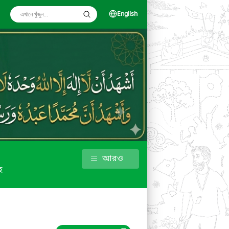
English
আরও
হ