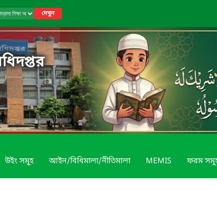
দেখুন
অধিদপ্তর
উইং সমূ্হ
আইন/বিধিমালা/নীতিমালা
MEMIS
ফরম সমূ্