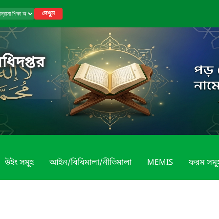
দেখুন
অধিদপ্তর
উইং সমূ্হ
আইন/বিধিমালা/নীতিমালা
MEMIS
ফরম সমূ্