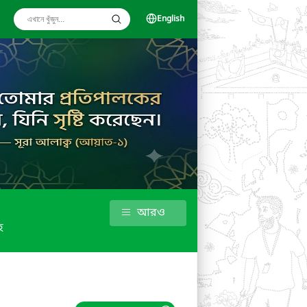
English
আরও
হ