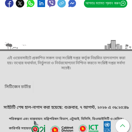
আপনার মতামত প্রদান করুন
এই ওয়েবসাইটে প্রকাশিত সকল তথ্য সংশ্লিষ্ট দপ্তর কর্তৃক নিয়মিত হালনাগাদ করা
হয়। তথ্যের যথার্থতা, নির্ভুলতা ও নির্ভরযোগ্যতা নিশ্চিত করতে সংশ্লিষ্ট দপ্তর সর্বদা
সচেষ্ট।
সিটিজেন চার্টার
সাইটটি শেষ হাল-নাগাদ করা হয়েছে: শুক্রবার, ৭ আগস্ট, ২০২৬ এ ০৯:২৩:৪৯
পরিকল্পনা এবং বাস্তবায়ন: মন্ত্রিপরিষদ বিভাগ, এটুআই, বিসিসি, ডিওআইসিটি ও বেসিস।
কারিগরি সহায়তা