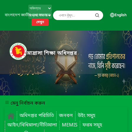
বাংলাদেশ জাতীয় তথ্য বাতায়ন
English
দেখুন
মাদ্রাসা শিক্ষা অধিদপ্তর
মেনু নির্বাচন করুন
অধিদপ্তর পরিচিতি
জনবল
উইং সমূ্হ
আইন/বিধিমালা/নীতিমালা
MEMIS
ফরম সমূ্হ