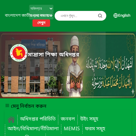
বাংলাদেশ জাতীয় তথ্য বাতায়ন
English
দেখুন
মাদ্রাসা শিক্ষা অধিদপ্তর
মেনু নির্বাচন করুন
অধিদপ্তর পরিচিতি
জনবল
উইং সমূ্হ
আইন/বিধিমালা/নীতিমালা
MEMIS
ফরম সমূ্হ