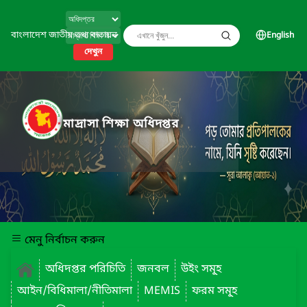
বাংলাদেশ জাতীয় তথ্য বাতায়ন
English
দেখুন
মাদ্রাসা শিক্ষা অধিদপ্তর
মেনু নির্বাচন করুন
অধিদপ্তর পরিচিতি
জনবল
উইং সমূ্হ
আইন/বিধিমালা/নীতিমালা
MEMIS
ফরম সমূ্হ