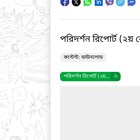
পরিদর্শন রিপোর্ট (২য় ক
কন্টেন্ট: ডাউনলোড
পরিদর্শন রিপোর্ট (২য়...