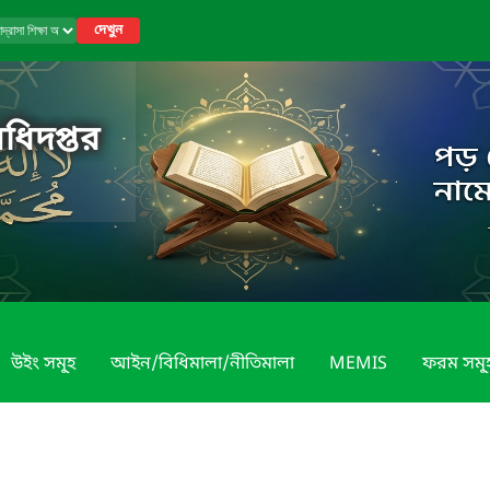
দেখুন
অধিদপ্তর
উইং সমূ্হ
আইন/বিধিমালা/নীতিমালা
MEMIS
ফরম সমূ্