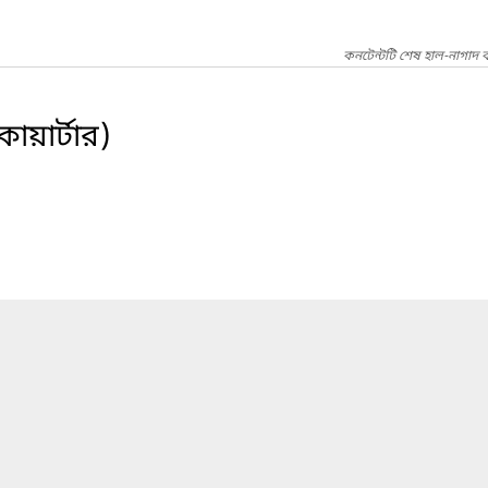
কনটেন্টটি শেষ হাল-নাগাদ ক
োয়ার্টার)