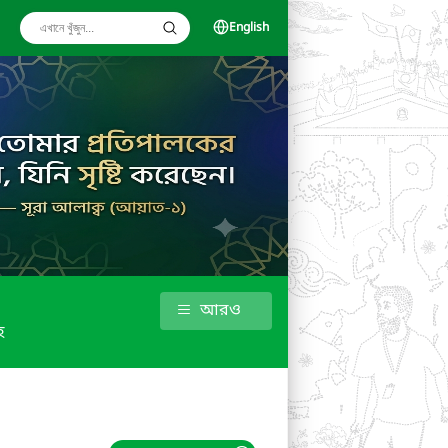
English
আরও
হ