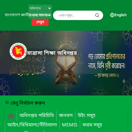
বাংলাদেশ জাতীয় তথ্য বাতায়ন
English
দেখুন
মাদ্রাসা শিক্ষা অধিদপ্তর
মেনু নির্বাচন করুন
অধিদপ্তর পরিচিতি
জনবল
উইং সমূ্হ
আইন/বিধিমালা/নীতিমালা
MEMIS
ফরম সমূ্হ