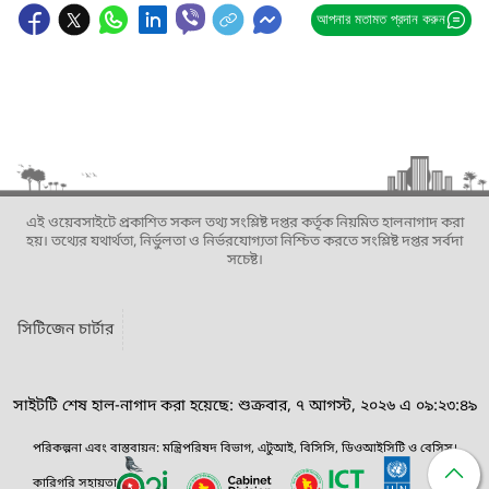
আপনার মতামত প্রদান করুন
এই ওয়েবসাইটে প্রকাশিত সকল তথ্য সংশ্লিষ্ট দপ্তর কর্তৃক নিয়মিত হালনাগাদ করা
হয়। তথ্যের যথার্থতা, নির্ভুলতা ও নির্ভরযোগ্যতা নিশ্চিত করতে সংশ্লিষ্ট দপ্তর সর্বদা
সচেষ্ট।
সিটিজেন চার্টার
সাইটটি শেষ হাল-নাগাদ করা হয়েছে: শুক্রবার, ৭ আগস্ট, ২০২৬ এ ০৯:২৩:৪৯
পরিকল্পনা এবং বাস্তবায়ন: মন্ত্রিপরিষদ বিভাগ, এটুআই, বিসিসি, ডিওআইসিটি ও বেসিস।
কারিগরি সহায়তা