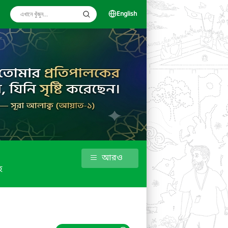
English
আরও
হ