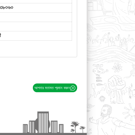
৩৮০৬০
ী
আপনার মতামত প্রদান করুন