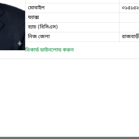
মোবাইল
০১৫১৫২
ফ্যাক্স
ব্যাচ (বিসিএস)
নিজ জেলা
রাজবাড়
ভিকার্ড ডাউনলোড করুন