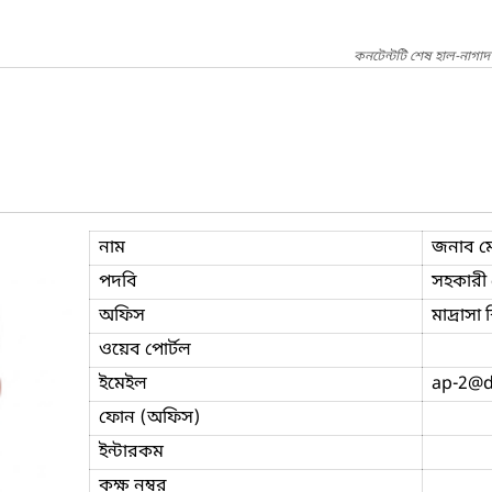
কনটেন্টটি শেষ হাল-নাগা
নাম
জনাব মো
পদবি
সহকারী প
অফিস
মাদ্রাসা
ওয়েব পোর্টল
ইমেইল
ap-2
@d
ফোন (অফিস)
ইন্টারকম
কক্ষ নম্বর