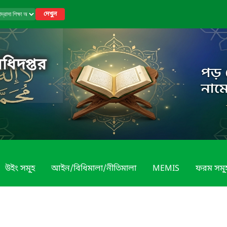
দেখুন
অধিদপ্তর
উইং সমূ্হ
আইন/বিধিমালা/নীতিমালা
MEMIS
ফরম সমূ্