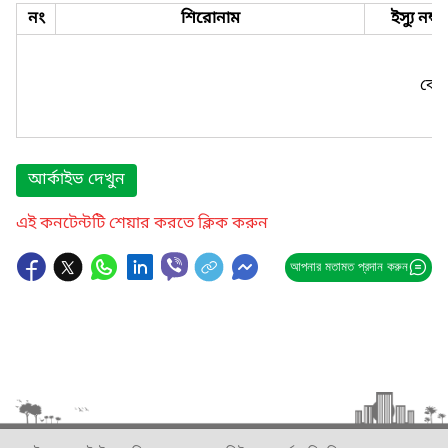
নং
শিরোনাম
ইস্যু নম্বর
কোন
আর্কাইভ দেখুন
এই কনটেন্টটি শেয়ার করতে ক্লিক করুন
আপনার মতামত প্রদান করুন