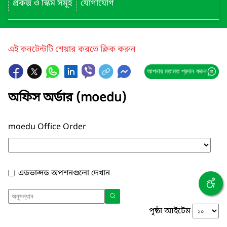
প্রকল্প ও স্কিম সমূহ
যোগাযোগ
এই কনটেন্টটি শেয়ার করতে ক্লিক করুন
আপনার মতামত প্রদান করুন
অফিস অর্ডার (moedu)
moedu Office Order
এডভান্সড অপশনগুলো দেখান
পৃষ্ঠা আইটেম