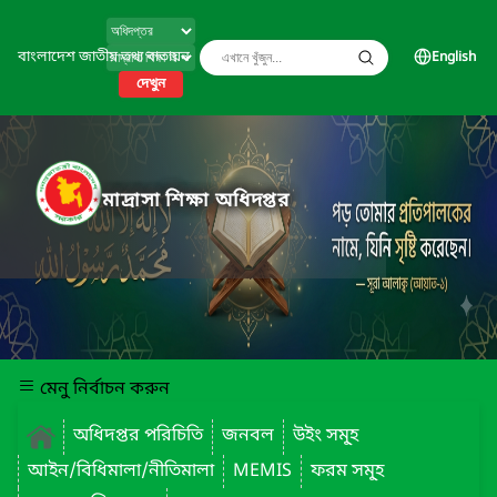
বাংলাদেশ জাতীয় তথ্য বাতায়ন
English
দেখুন
মাদ্রাসা শিক্ষা অধিদপ্তর
মেনু নির্বাচন করুন
অধিদপ্তর পরিচিতি
জনবল
উইং সমূ্হ
আইন/বিধিমালা/নীতিমালা
MEMIS
ফরম সমূ্হ